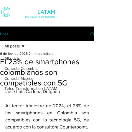
Post
All posts
6 de fev. de 2025
2 min de leitura
All posts
El 23% de smartphones
Conecta Colombia
colombianos son
Conecta Mexico
compatibles con 5G
Telco Transformation LATAM
José Luis Cadena Delgado
Al tercer trimestre de 2024, el 23% de 
los smartphones en Colombia son 
compatibles con la tecnología 5G, de 
acuerdo con la consultora Counterpoint.