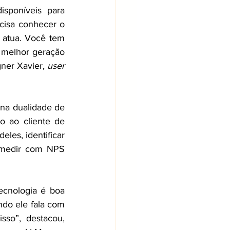
sponíveis para 
cisa conhecer o 
 atua. Você tem 
 melhor geração 
ner Xavier, 
user 
na dualidade de 
 ao cliente de 
les, identificar 
 medir com NPS 
ecnologia é boa 
ndo ele fala com 
so”, destacou, 