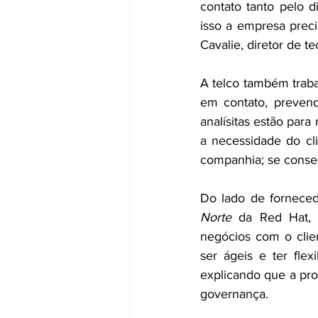
contato tanto pelo d
isso a empresa preci
Cavalie, diretor de t
A telco também traba
em contato, prevend
analísitas estão para
a necessidade do cl
companhia; se consegu
Do lado de forneced
Norte 
da Red Hat, 
negócios com o clien
ser ágeis e ter fle
explicando que a pro
governança.