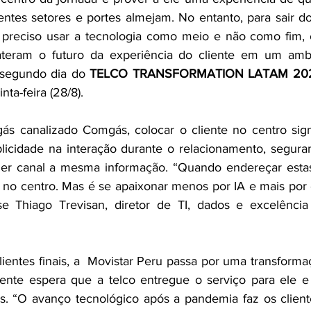
ntes setores e portes almejam. No entanto, para sair do j
é preciso usar a tecnologia como meio e não como fim, 
ateram o futuro da experiência do cliente em um ambi
segundo dia do 
TELCO TRANSFORMATION LATAM 20
nta-feira (28/8).
gás canalizado Comgás, colocar o cliente no centro signi
licidade na interação durante o relacionamento, seguran
er canal a mesma informação. “Quando endereçar estas t
te no centro. Mas é se apaixonar menos por IA e mais por 
sse Thiago Trevisan, diretor de TI, dados e excelência
ientes finais, a  Movistar Peru passa por uma transforma
ente espera que a telco entregue o serviço para ele e 
as. “O avanço tecnológico após a pandemia faz os clien