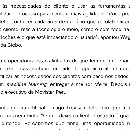
 às necessidades do cliente e usar as ferramentas di
tizar o processo para conferir mais agilidade. “Você pre
 dele, conhecer cada área de negócio que o colaborador
o cliente, mas a tecnologia é meio, sempre com foco na
 fricções e o que está impactando o usuário”, apontou Wag
 
da Globo. 
ria e operadoras estão alinhadas de que têm de funcionar 
etizar, mas também na parte de operar o atendimento
ntificar as necessidades dos clientes com base nos dados de
om
 machine learning,
 entregar a melhor oferta. Depois
 o executivo da Movistar Peru.  
nteligência artificial, Thiago Trevisan defendeu que a t
outras nem tanto. “O que deixa o cliente frustrado é qua
entende. Percebemos que tinha uma oportunidade nis