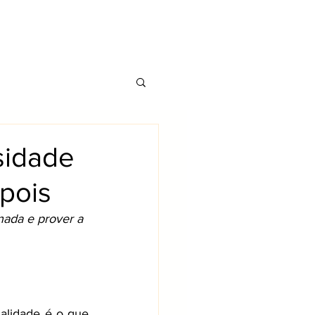
CONTATO
TS
BLOG
sidade
epois
nada e prover a 
alidade é o que 