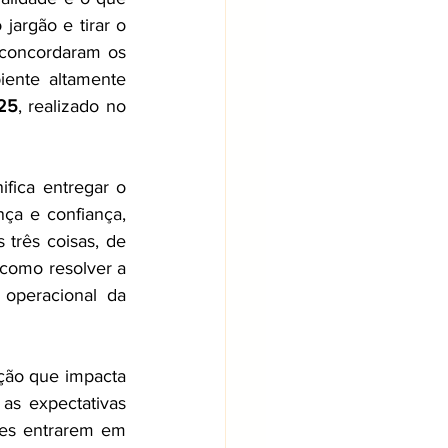
argão e tirar o 
concordaram os 
ente altamente 
25
, realizado no 
fica entregar o 
ça e confiança, 
rês coisas, de 
como resolver a 
 operacional da 
ção que impacta 
as expectativas 
tes entrarem em 