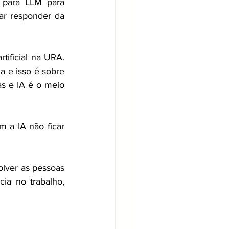
 para LLM para 
ar responder da 
ificial na URA. 
 e isso é sobre 
s e IA é o meio 
 a IA não ficar 
lver as pessoas 
ia no trabalho, 