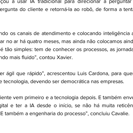
u a usar IA tradicional para direcionar a perguntar
rgunta do cliente e retorná-la ao robô, de forma a tent
do os canais de atendimento e colocando inteligência art
r no ar há quatro meses, mas ainda não colocamos ainda
 tão simples: tem de conhecer os processos, as jornada
ndo mais fluido”, contou Xavier. 
er ágil que rápido”, acrescentou Luis Cardona, para quem
 tecnologia, devendo ser democrática nas empresas. 
iente vem primeiro e a tecnologia depois. E também envo
ital e ter a IA desde o início, se não há muita reticênc
 E também a engenharia do processo”, concluiu Cavalie. 