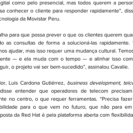
igital como pelo presencial, mas todos querem a person
sa conhecer o cliente para responder rapidamente”, disse 
ecnologia da Movistar Peru. 
lha para que possa prever o que os clientes querem qua
o as consultas de forma a solucioná-las rapidamente. “
 nos ajudar, mas isso requer uma mudança cultural. Temos
iente — e ela muda com o tempo — e alinhar isso com a
ir, o projeto vai ser bem-sucedido”, assinalou Cavalie.  
or, Luis Cardona Gutiérrez, 
business development, telco
disse entender que operadores de telecom precisam 
te no centro, o que requer ferramentas. “Precisa fazer
xibilidade para o que vem no futuro, que não para em 5
posta da Red Hat é pela plataforma aberta com flexibilida