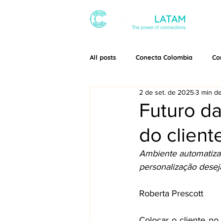
SOBRE
All posts
Conecta Colombia
Co
2 de set. de 2025
3 min de
Futuro d
do client
Ambiente automatizad
personalização desej
Roberta Prescott
Colocar o cliente no