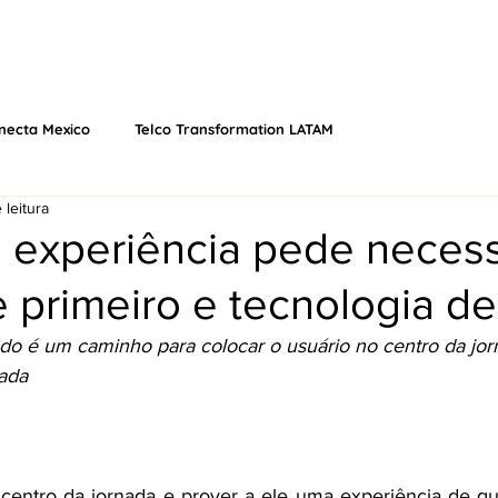
 NÓS
EVENTOS
O QUE FAZEMOS
VÍDEOS
PODCAS
necta Mexico
Telco Transformation LATAM
 leitura
a experiência pede neces
e primeiro e tecnologia d
o é um caminho para colocar o usuário no centro da jor
ada 
 centro da jornada e prover a ele uma experiência de qu