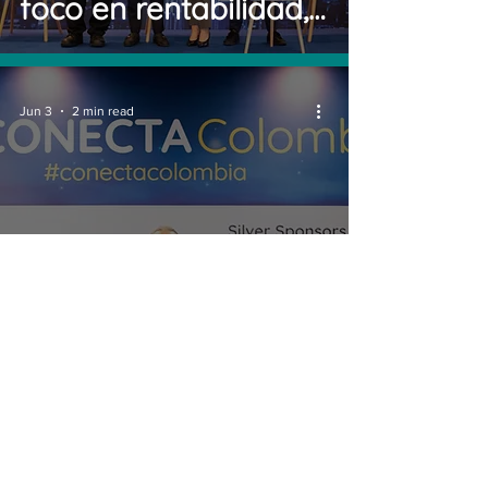
foco en rentabilidad,
regulación y nuevas
tecnologías
Jun 3
2 min read
El mercado telco en
Latinoamérica
avanza con retos
para aumentar
ingresos, alcanzar
mayor competencia
© 2026 by Conecta Latam
y más foco en