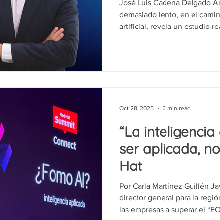
José Luis Cadena Delgado Am
demasiado lento, en el camino
artificial, revela un estudio r
desafío de que exista realm
colaborativo que se retroali
endémico de la región. No h
sector académico y empresas
puede reforzarse mucho", des
director de Asuntos Guberna
Oct 28, 2025
2 min read
“La inteligencia 
ser aplicada, n
Hat
Por Carla Martínez Guillén Ja
director general para la reg
las empresas a superar el “F