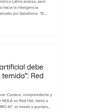
érica Latina avanza, pero
 hacia la inteligencia
ealizado por Salesforce. "El
ente un ecosistema tema
mente y escale es un problema
ay mucha colaboración entre
, eso es también un tema que
tacó Alejandro Anderlic,
mentales y Exte
artificial debe
o temida”: Red
vier Cordero, vicepresidente y
ión NOLA en Red Hat, llamó a
OMO AI”, el miedo a quedarse