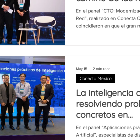
Colombia
En el panel “CTO: Moderniza
Red”, realizado en Conecta C
coincidieron en que el gran re
rentabilización de inversiones
sin comprometer la rentabilid
cliente. La conversación fue moderada por Wally Swain,
Principal Consultant de Omdia
Monroy, de ETB; Iader Maldo
May 15
2 min read
María Isabel Potes, de Ufine
Conecta Mexico
La inteligencia a
resolviendo pr
concretos en
telecomunicacio
En el panel “Aplicaciones prá
servicios digital
Artificial”, especialistas de d