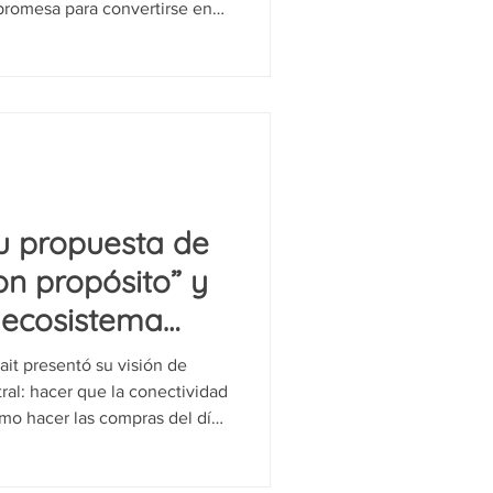
 promesa para convertirse en
moderada
nológico de Monterrey, y
yva, de AT&T México; Julen
 Omar D’Jesús Díaz, de
ntes, de Rappi Pay; y Víctor
te la
u propuesta de
on propósito” y
 ecosistema
 el usuario
ait presentó su visión de
al: hacer que la conectividad
omo hacer las compras del día
ededor de la experiencia del