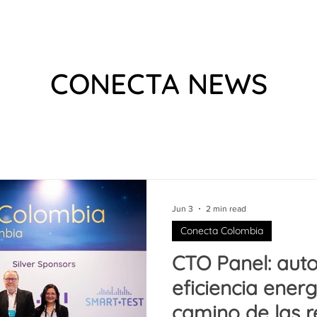
 US
EVENTS
WHAT WE DO
VIDEOS
PODCAS
CONECTA NEWS
Jun 3
2 min read
Conecta Colombia
CTO Panel: auto
eficiencia ener
camino de las 