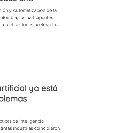
ción y Automatización de la
olombia, los participantes
to del sector es acelerar la
 en 5G, fibra y cloudification
ad ni la experiencia del
, y reunió a Efraín Martínez
nado, de Claro Colombia; y
rtificial ya está
oblemas
nes, finanzas y
cticas de Inteligencia
es
istintas industrias coincidieron