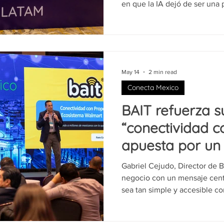
en que la IA dejó de ser una
una herramienta real de negocio. La sesión fue 
por Paulina Campos, del Tec
reunió a Francisco Utrera Le
Garritz, de Directo Telecom;
Mobileum; Miguel Ángel Cerva
May 14
2 min read
Terrones, de Totalplay. Duran
Conecta Mexico
BAIT refuerza s
“conectividad c
apuesta por un
más simple para
Gabriel Cejudo, Director de B
negocio con un mensaje centr
sea tan simple y accesible c
a día. Durante el Conecta México, Cejudo explicó cómo ha
construido un ecosistema alr