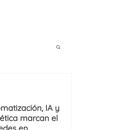
CONTACT
TS
BLOG
matización, IA y
gética marcan el
redes en