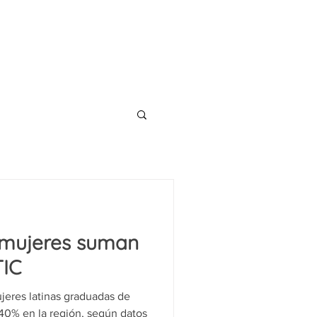
CONTACT
TS
BLOG
 mujeres suman
TIC
ujeres latinas graduadas de
40% en la región, según datos