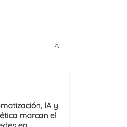
CONTACT
TS
BLOG
matización, IA y
gética marcan el
redes en