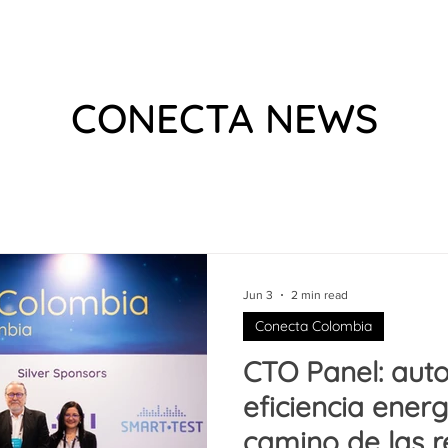
 US
EVENTS
WHAT WE DO
VIDEOS
PODCAS
CONECTA NEWS
Jun 3
2 min read
Conecta Colombia
CTO Panel: auto
eficiencia ener
camino de las 