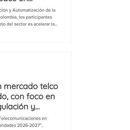
ción y Automatización de la
olombia, los participantes
to del sector es acelerar la
 en 5G, fibra y cloudification
ad ni la experiencia del
, y reunió a Efraín Martínez
nado, de Claro Colombia; y
n mercado telco
o, con foco en
gulación y
gías
s Telecomunicaciones en
ioridades 2026-2027”,