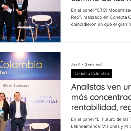
Colombia
En el panel “CTO: Moderniza
Red”, realizado en Conecta C
coincidieron en que el gran re
rentabilización de inversiones
sin comprometer la rentabilid
cliente. La conversación fue moderada por Wally Swain,
Principal Consultant de Omdia
Monroy, de ETB; Iader Maldo
Jun 3
2 min read
María Isabel Potes, de Ufine
Conecta Colombia
Analistas ven u
más concentrad
rentabilidad, re
nuevas tecnolo
En el panel “El Futuro de la
Latinoamérica: Visiones y Pr