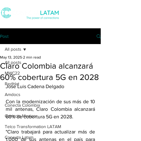
Post
All posts
May 13, 2025
2 min read
All posts
Claro Colombia alcanzará
MWC22
60% cobertura 5G en 2028
RedHat
José Luis Cadena Delgado
Amdocs
Con la modernización de sus más de 10 
Conecta Colombia
mil antenas, Claro Colombia alcanzará 
Conecta Mexico
60% de cobertura 5G en 2028.
Telco Transformation LATAM
"Claro trabajará para actualizar más de 
Conecta Latam
1.000 de sus antenas en el país para 