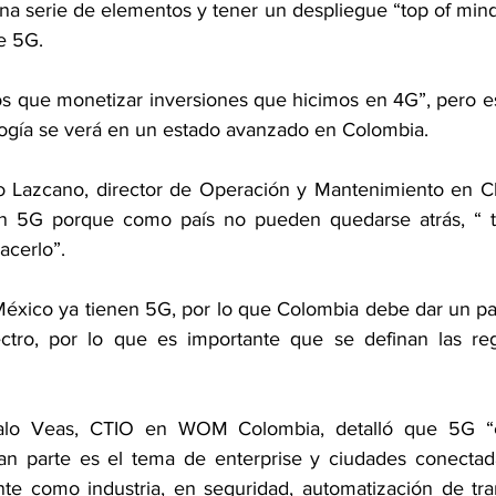
na serie de elementos y tener un despliegue “top of mind
e 5G.
 que monetizar inversiones que hicimos en 4G”, pero es
logía se verá en un estado avanzado en Colombia.
o Lazcano, director de Operación y Mantenimiento en Cla
n 5G porque como país no pueden quedarse atrás, “ t
acerlo”. 
y México ya tienen 5G, por lo que Colombia debe dar un pa
ectro, por lo que es importante que se definan las reg
alo Veas, CTIO en WOM Colombia, detalló que 5G “es
gran parte es el tema de enterprise y ciudades conectad
nte como industria, en seguridad, automatización de tran