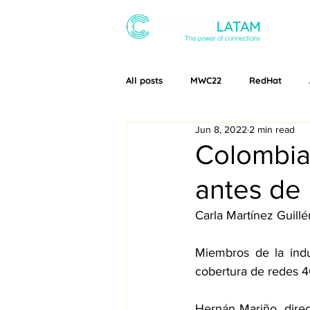
ABOUT
All posts
MWC22
RedHat
Jun 8, 2022
2 min read
Conecta Latam
MWC24
Colombia
antes de 
Carla Martínez Guillé
Miembros de la indu
cobertura de redes 4
Hernán Mariño, direc