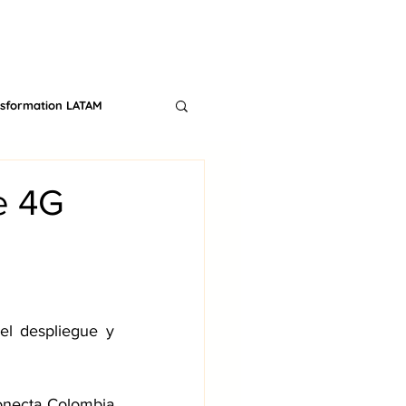
CONTACT
TS
BLOG
nsformation LATAM
e 4G
l despliegue y 
onecta Colombia 