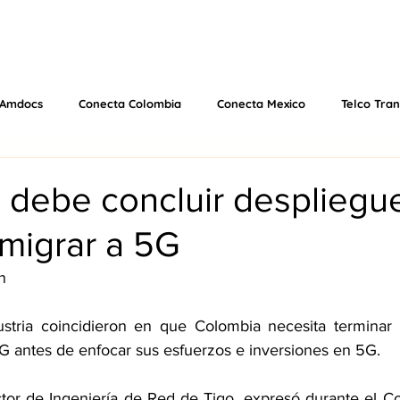
 US
EVENTS
WHAT WE DO
VIDEOS
PODCAS
Amdocs
Conecta Colombia
Conecta Mexico
Telco Tra
MWC25
MWC26
 debe concluir despliegu
migrar a 5G
n
stria coincidieron en que Colombia necesita terminar e
G antes de enfocar sus esfuerzos e inversiones en 5G.
tor de Ingeniería de Red de Tigo, expresó durante el C