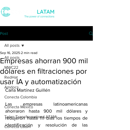
Post
All posts
Sep 16, 2025
2 min read
All posts
Empresas ahorran 900 mil
MWC22
dólares en filtraciones por
RedHat
usar IA y automatización
Amdocs
Carla Martínez Guillén
Conecta Colombia
Las empresas latinoamericanas 
Conecta Mexico
ahorraron hasta 900 mil dólares y 
Telco Transformation LATAM
redujeron hasta 111 días los tiempos de 
identificación y resolución de las 
Conecta Latam