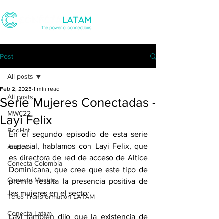
Post
All posts
Feb 2, 2023
1 min read
All posts
Serie Mujeres Conectadas -
MWC22
Layi Felix
RedHat
En el segundo episodio de esta serie 
especial, hablamos con Layi Felix, que 
Amdocs
es directora de red de acceso de Altice 
Conecta Colombia
Dominicana, que cree que este tipo de 
Conecta Mexico
premio resalta la presencia positiva de 
las mujeres en el sector.
Telco Transformation LATAM
Conecta Latam
Layi también dijo que la existencia de 