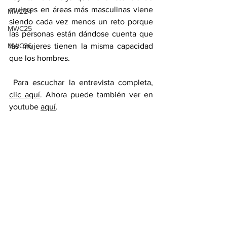
mujeres en áreas más masculinas viene 
MWC24
siendo cada vez menos un reto porque 
MWC25
las personas están dándose cuenta que 
MWC26
las mujeres tienen la misma capacidad 
que los hombres.
 Para escuchar la entrevista completa, 
clic aquí
. Ahora puede también ver en 
youtube 
aquí
.