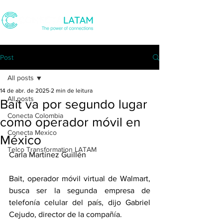
Post
All posts
14 de abr. de 2025
2 min de leitura
All posts
Bait va por segundo lugar
Conecta Colombia
como operador móvil en
Conecta Mexico
México
Telco Transformation LATAM
Carla Martínez Guillén
Bait, operador móvil virtual de Walmart, 
busca ser la segunda empresa de 
telefonía celular del país, dijo Gabriel 
Cejudo, director de la compañía.