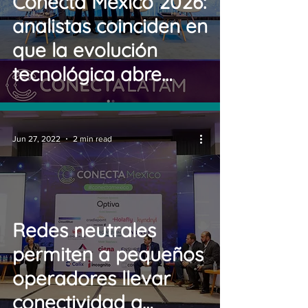
Conecta México 2026:
analistas coinciden en
que la evolución
tecnológica abre
nuevas
oportunidades para
el mercado telco en
Jun 27, 2022
2 min read
América Latina
Redes neutrales
permiten a pequeños
operadores llevar
conectividad a