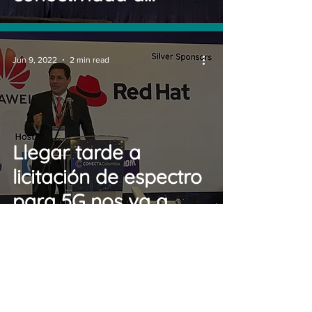
usuarios sin acceso
Jun 9, 2022
2 min read
Llegar tarde a
licitación de espectro
para 5G nos va a
costar caro: Claro
Colombia
Jun 9, 2022
2 min read