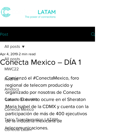
Post
All posts
Apr 4, 2019
2 min read
All posts
Conecta Mexico – DÍA 1
MWC22
Comienzó el 
#ConectaMexico
, foro 
RedHat
regional de telecom producido y 
Amdocs
organizado por nosotras de Conecta 
Conecta Colombia
Latam. El evento ocurre en el Sheraton 
Maria Isabel de la CDMX y cuenta con la 
Conecta Mexico
participación de más de 400 ejecutivos 
Telco Transformation LATAM
de la industria mexicana de 
telecomunicaciones. 
Conecta Latam