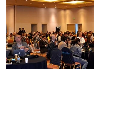
#telecom
#telecomunicaciones
#red
#redcompartida
#infraestructura
#conectividad
#digital
#transformaciondigital