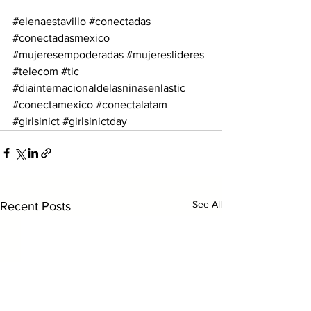
#elenaestavillo
#conectadas
#conectadasmexico
#mujeresempoderadas
#mujereslideres
#telecom
#tic
#diainternacionaldelasninasenlastic
#conectamexico
#conectalatam
#girlsinict
#girlsinictday
See All
Recent Posts