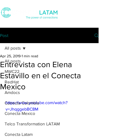
Post
All posts
Apr 25, 2019
1 min read
All posts
Entrevista con Elena
MWC22
Estavillo en el Conecta
RedHat
Mexico
Amdocs
https://www.youtube.com/watch?
Conecta Colombia
v=JhqggebBC8M
Conecta Mexico
Telco Transformation LATAM
Conecta Latam